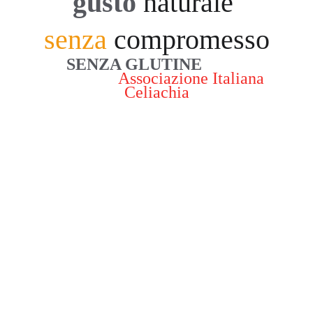
gusto
naturale
senza
compromesso
SENZA GLUTINE
 come 
protocollo 
Associazione Italiana 
Celiachia
Troverai anche tanti gusti senza lattosio